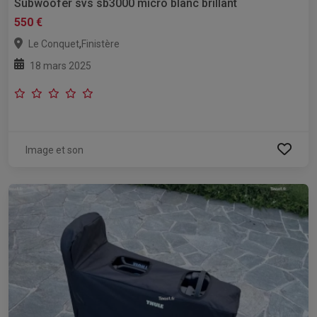
Subwoofer svs sb3000 micro blanc brillant
550 €
,
Le Conquet
Finistère
18 mars 2025
Image et son