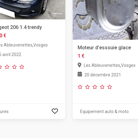
eot 206 1.4 trendy
0 €
,
es Ableuvenettes
Vosges
Moteur d'esssuie glace
5 avril 2022
1 €
,
Les Ableuvenettes
Vosges
20 décembre 2021
tures
Equipement auto & moto