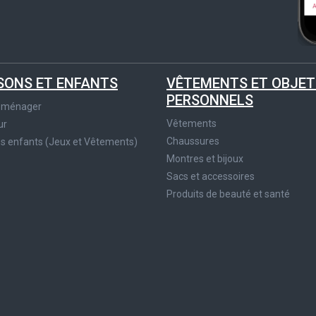
SONS ET ENFANTS
VÊTEMENTS ET OBJET
PERSONNELS
roménager
Vêtements
ur
Chaussures
es enfants (Jeux et Vêtements)
Montres et bijoux
Sacs et accessoires
Produits de beauté et santé