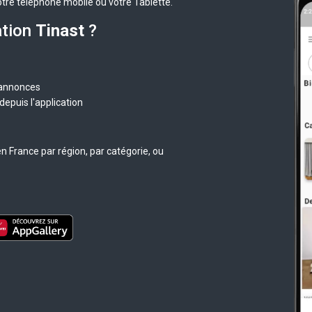
otre téléphone mobile ou votre Tablette.
ation
Tinast
?
 annonces
epuis l'application
n France par région, par catégorie, ou