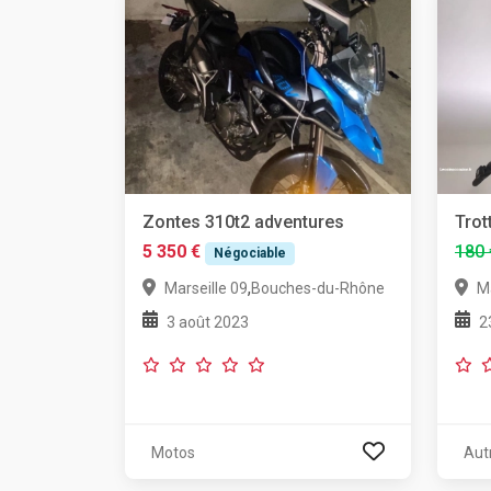
Zontes 310t2 adventures
Trot
5 350 €
180 
Négociable
,
Marseille 09
Bouches-du-Rhône
Ma
3 août 2023
2
Motos
Aut