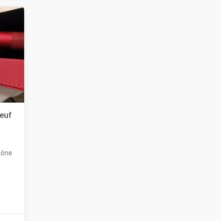
euf
hône