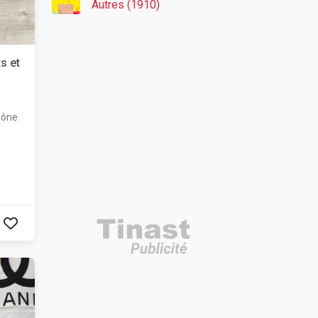
Autres (1910)
s et
hône