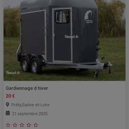
Gardiennage d hiver
20 €
,
Préty
Saône-et-Loire
21 septembre 2025