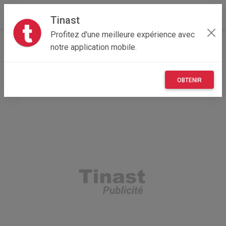
Tinast
Profitez d'une meilleure expérience avec
Accueil
Recherche
Bourgogne-Franche-Comté
notre application mobile.
71 - Saône-et-Loire
Préty (71290)
OBTENIR