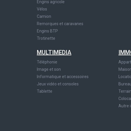
Engins agricole
Vélos
Camion
Remorques et caravanes
Engins BTP
Trotinette
MULTIMEDIA
IMM
Téléphonie
Appar
Image et son
Maiso
Informatique et accessoires
Locati
Jeux vidéo et consoles
Bureau
Tablette
Terrai
Coloca
Autre 