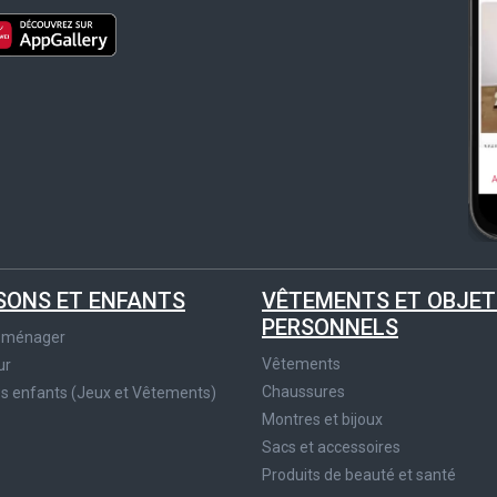
SONS ET ENFANTS
VÊTEMENTS ET OBJET
PERSONNELS
roménager
Vêtements
ur
Chaussures
es enfants (Jeux et Vêtements)
Montres et bijoux
Sacs et accessoires
Produits de beauté et santé