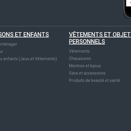
SONS ET ENFANTS
VÊTEMENTS ET OBJET
PERSONNELS
roménager
Vêtements
ur
Chaussures
es enfants (Jeux et Vêtements)
Montres et bijoux
Sacs et accessoires
Produits de beauté et santé