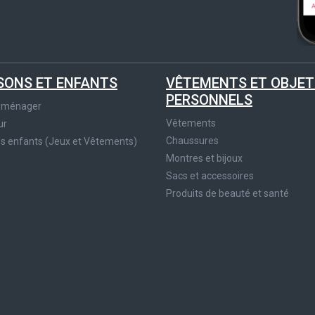
SONS ET ENFANTS
VÊTEMENTS ET OBJET
PERSONNELS
roménager
Vêtements
ur
Chaussures
es enfants (Jeux et Vêtements)
Montres et bijoux
Sacs et accessoires
Produits de beauté et santé