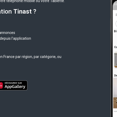
otre téléphone mobile ou votre Tablette.
ation
Tinast
?
 annonces
epuis l'application
n France par région, par catégorie, ou