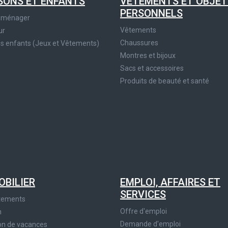
SONS ET ENFANTS
VÊTEMENTS ET OBJET
PERSONNELS
roménager
Vêtements
ur
Chaussures
es enfants (Jeux et Vêtements)
Montres et bijoux
Sacs et accessoires
Produits de beauté et santé
OBILIER
EMPLOI, AFFAIRES ET
SERVICES
tements
Offre d'emploi
n
Demande d'emploi
on de vacances