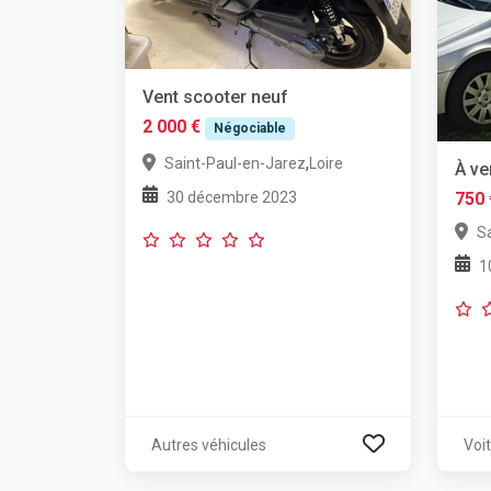
Vent scooter neuf
2 000 €
Négociable
,
Saint-Paul-en-Jarez
Loire
À ve
30 décembre 2023
750 
S
1
Autres véhicules
Voi