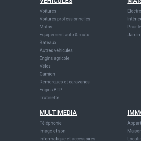
VÉHICULES
MAI
Voitures
Elect
Voitures professionnelles
Intérie
Motos
Pour l
Equipement auto & moto
Jardin
Bateaux
Autres véhicules
Engins agricole
Vélos
Camion
Remorques et caravanes
Engins BTP
Trotinette
MULTIMEDIA
IMM
Téléphonie
Appar
Image et son
Maiso
Informatique et accessoires
Locati