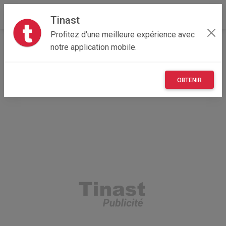
Tinast
Profitez d'une meilleure expérience avec
Accueil
Recherche
Provence-Alpes-Côte d'Azur
notre application mobile.
13 - Bouches-du-Rhône
Saint-Rémy-de-Provence (13210)
OBTENIR