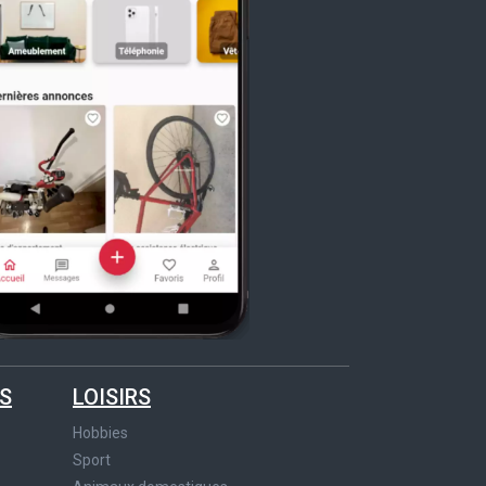
S
LOISIRS
Hobbies
Sport