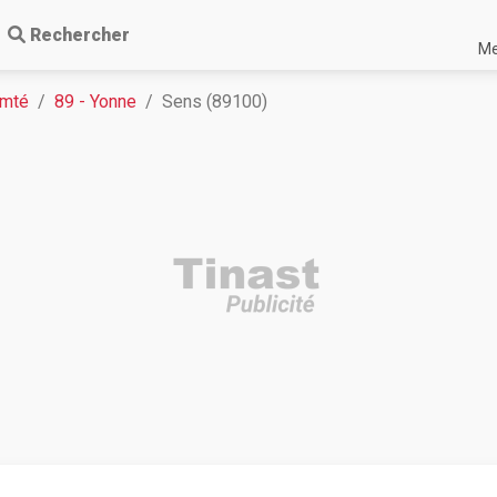
Rechercher
Me
omté
89 - Yonne
Sens (89100)