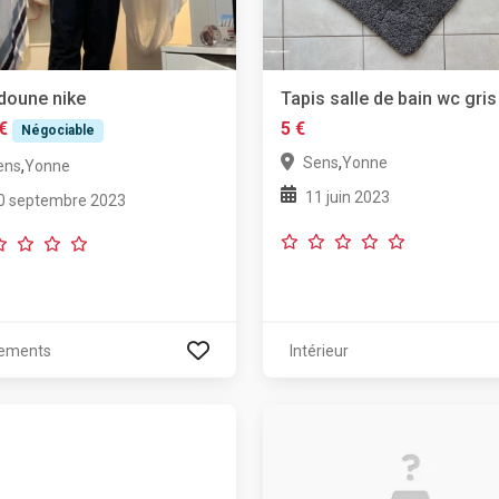
doune nike
Tapis salle de bain wc gris
€
5 €
Négociable
,
Sens
Yonne
,
ens
Yonne
11 juin 2023
0 septembre 2023
ements
Intérieur