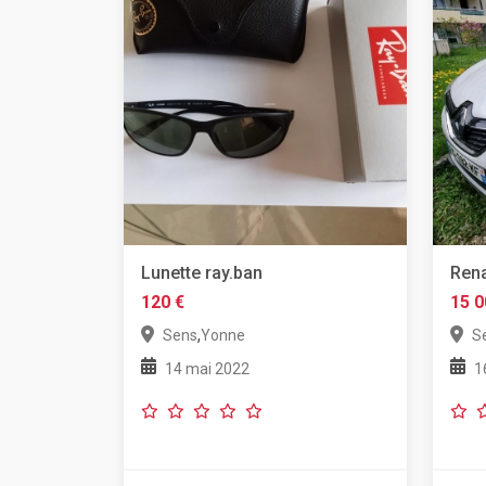
Lunette ray.ban
Rena
120 €
15 0
,
Sens
Yonne
S
14 mai 2022
1