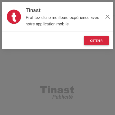
Tinast
Profitez d'une meilleure expérience avec
Accueil
Recherche
Provence-Alpes-Côte d'Azur
notre application mobile.
06 - Alpes-Maritimes
Villeneuve-Loubet (06270)
OBTENIR