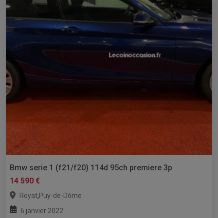
Bmw serie 1 (f21/f20) 114d 95ch premiere 3p
14 590 €
,
Royat
Puy-de-Dôme
6 janvier 2022