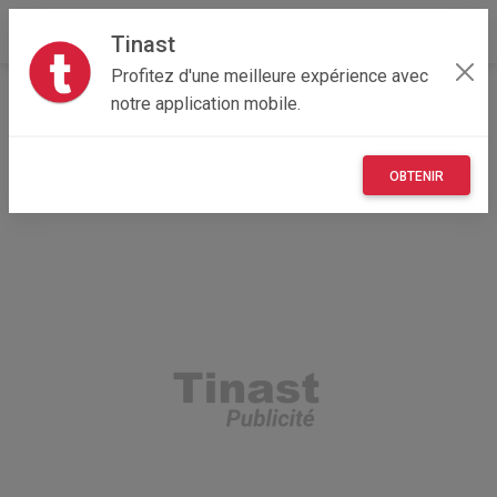
Tinast
Profitez d'une meilleure expérience avec
Accueil
Véhicules
Auvergne-Rhône-Alpes
01 - Ain
notre application mobile.
Anglefort 01350
Mécanisation agricole
OBTENIR