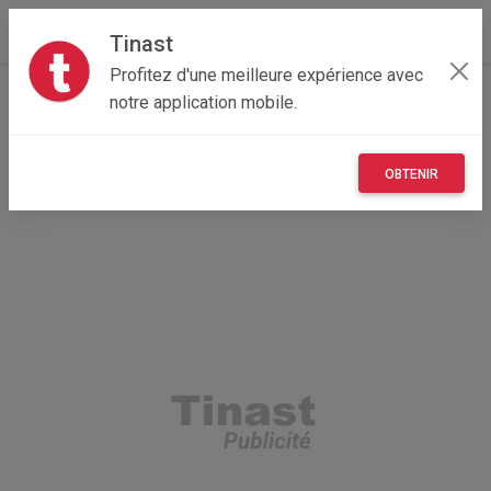
Tinast
Profitez d'une meilleure expérience avec
Accueil
Maisons et enfants
notre application mobile.
Provence-Alpes-Côte d'Azur
06 - Alpes-Maritimes
La Roquette-sur-Siagne 06550
Balancelle allongé
OBTENIR