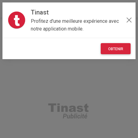
Tinast
Profitez d'une meilleure expérience avec
Accueil
Véhicules
Grand Est
08 - Ardennes
notre application mobile.
Lonny 08150
Agricole a votre service
OBTENIR