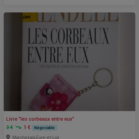
Livre "les corbeaux entre eux"
3 €
1 €
Négociable
,
Marchezais
Eure-et-Loir