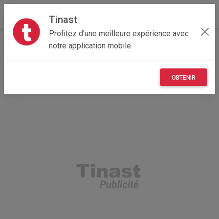
Tinast
Profitez d'une meilleure expérience avec
Accueil
Loisirs
Normandie
14 - Calvados
notre application mobile.
Hérouville-Saint-Clair 14200
8€ Ariol au choix
OBTENIR