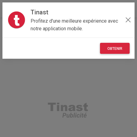
Tinast
Profitez d'une meilleure expérience avec
Accueil
Loisirs
Centre-Val de Loire
18 - Cher
notre application mobile.
Vierzon 18100
Vinyles Drake
OBTENIR