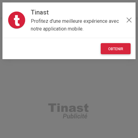
Tinast
Profitez d'une meilleure expérience avec
Accueil
Multimedia
Centre-Val de Loire
18 - Cher
notre application mobile.
Châteaumeillant 18370
télévision 80 cm
OBTENIR