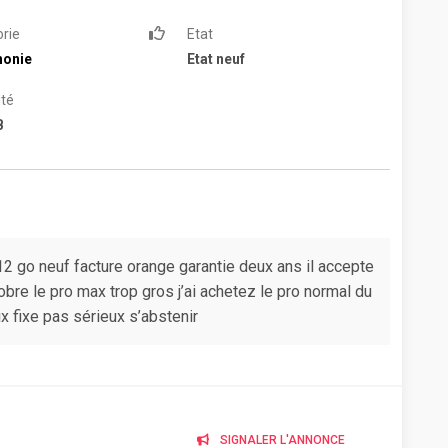
rie
Etat
honie
Etat neuf
té
B
2 go neuf facture orange garantie deux ans il accepte
tobre le pro max trop gros j’ai achetez le pro normal du
x fixe pas sérieux s’abstenir
SIGNALER L'ANNONCE