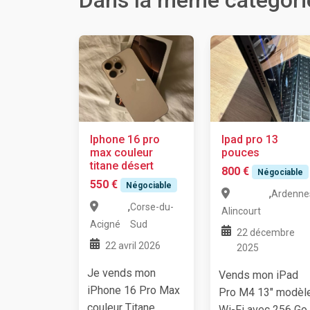
Dans la même catégori
Iphone 16 pro
Ipad pro 13
max couleur
pouces
titane désert
800 €
Négociable
550 €
Négociable
,
Ardenne
,
Corse-du-
Alincourt
Acigné
Sud
22 décembre
22 avril 2026
2025
Je vends mon
Vends mon iPad
iPhone 16 Pro Max
Pro M4 13" modèl
couleur Titane
Wi-Fi avec 256 Go