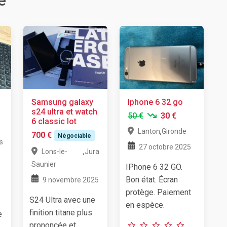
e
Samsung galaxy
Iphone 6 32 go
s24 ultra et watch
50 €
30 €
6 classic lot
,
Lanton
Gironde
700 €
Négociable
s
27 octobre 2025
,
Lons-le-
Jura
Saunier
IPhone 6 32 GO.
Bon état. Écran
9 novembre 2025
protège. Paiement
S24 Ultra avec une
en espèce.
finition titane plus
e
prononcée et