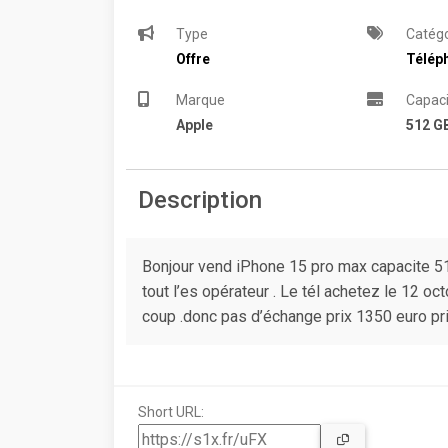
Type
Catégo
Offre
Télép
Marque
Capaci
Apple
512 G
Description
Bonjour vend iPhone 15 pro max capacite 51
tout l’es opérateur . Le tél achetez le 12 oc
coup .donc pas d’échange prix 1350 euro pri
Short URL: