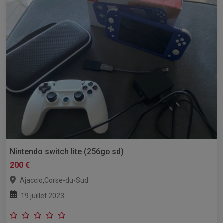
Nintendo switch lite (256go sd)
200 €
,
Ajaccio
Corse-du-Sud
19 juillet 2023