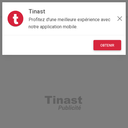
Tinast
Profitez d'une meilleure expérience avec
Accueil
Multimedia
Bretagne
22 - Côtes-d'Armor
notre application mobile.
Allineuc 22460
iPhone 13 pro superbe etat
OBTENIR