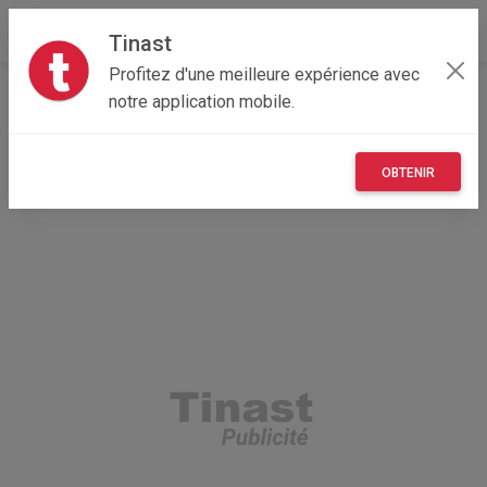
Tinast
Profitez d'une meilleure expérience avec
Accueil
Véhicules
Nouvelle-Aquitaine
notre application mobile.
79 - Deux-Sèvres
Échiré 79410
Boutons régulateur limiteur Renault Mégane II
OBTENIR