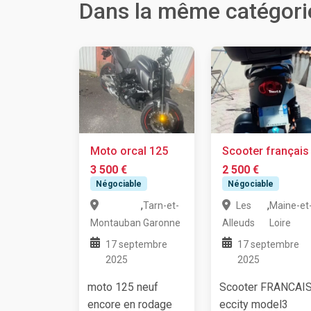
Dans la même catégori
Moto orcal 125
Scooter français
3 500 €
2 500 €
Négociable
Négociable
,
,
Tarn-et-
Les
Maine-et
Montauban
Garonne
Alleuds
Loire
17 septembre
17 septembre
2025
2025
moto 125 neuf
Scooter FRANCAI
encore en rodage
eccity model3