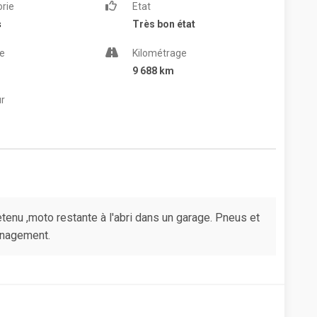
rie
Etat
s
Très bon état
e
Kilométrage
9 688 km
r
tenu ,moto restante à l'abri dans un garage. Pneus et
énagement.