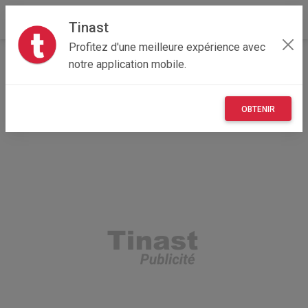
Tinast
Profitez d'une meilleure expérience avec
Accueil
Véhicules
Bretagne
29 - Finistère
notre application mobile.
Quimper 29000
John Deere 6320 2005
OBTENIR