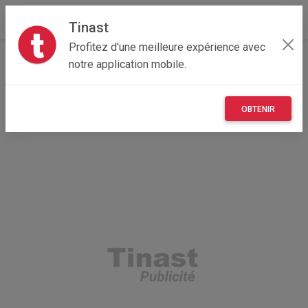
Tinast
Profitez d'une meilleure expérience avec
Accueil
Loisirs
Auvergne-Rhône-Alpes
38 - Isère
notre application mobile.
Grenoble 38100
Pichet porcelaine de SAAS capodimonte
OBTENIR