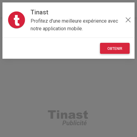
Tinast
Profitez d'une meilleure expérience avec
Accueil
Maisons et enfants
Nouvelle-Aquitaine
notre application mobile.
40 - Landes
Capbreton 40130
Barbecue Camping Gaz
OBTENIR