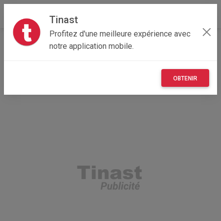
Tinast
Profitez d'une meilleure expérience avec
Accueil
Autres
Centre-Val de Loire
41 - Loir-et-Cher
notre application mobile.
Montlivault 41350
Vaisselle de Gien 100 ans
OBTENIR