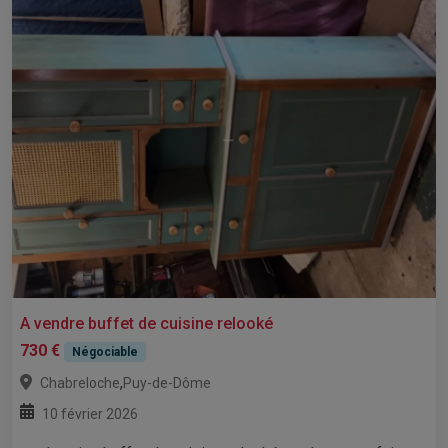
A vendre buffet de cuisine relooké
730 €
Négociable
,
Chabreloche
Puy-de-Dôme
10 février 2026