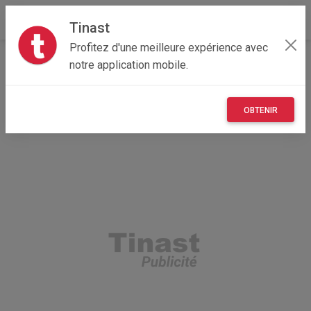
Tinast
Profitez d'une meilleure expérience avec
Accueil
Recherche
Centre-Val de Loire
notre application mobile.
41 - Loir-et-Cher
Montlivault (41350)
OBTENIR