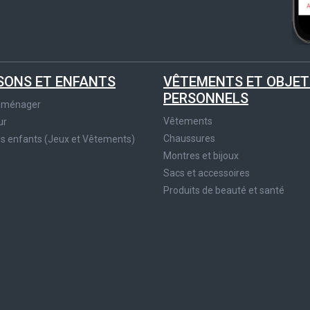
SONS ET ENFANTS
VÊTEMENTS ET OBJET
PERSONNELS
roménager
Vêtements
ur
Chaussures
es enfants (Jeux et Vêtements)
Montres et bijoux
Sacs et accessoires
Produits de beauté et santé