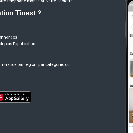
otre téléphone mobile ou votre Tablette.
ation
Tinast
?
 annonces
epuis l'application
n France par région, par catégorie, ou