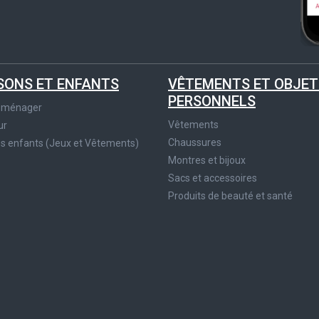
SONS ET ENFANTS
VÊTEMENTS ET OBJET
PERSONNELS
roménager
Vêtements
ur
Chaussures
es enfants (Jeux et Vêtements)
Montres et bijoux
Sacs et accessoires
Produits de beauté et santé