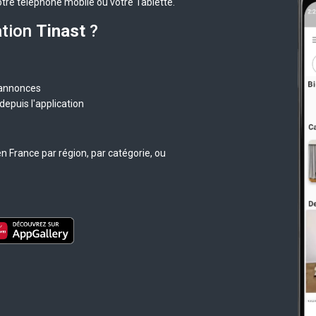
otre téléphone mobile ou votre Tablette.
ation
Tinast
?
 annonces
epuis l'application
n France par région, par catégorie, ou