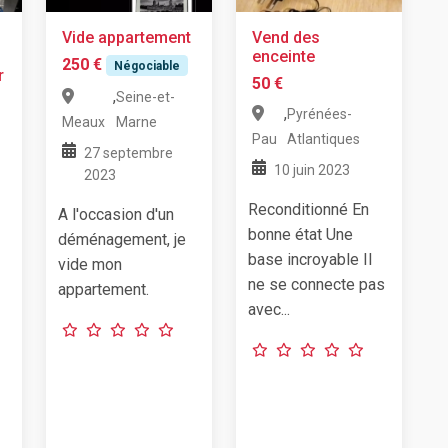
Vide appartement
Vend des
enceinte
250 €
Négociable
r
50 €
,
Seine-et-
,
Pyrénées-
Meaux
Marne
Pau
Atlantiques
27 septembre
10 juin 2023
2023
Reconditionné En
A l'occasion d'un
bonne état Une
déménagement, je
base incroyable Il
vide mon
ne se connecte pas
appartement.
avec...