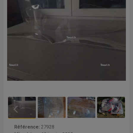
Référence:
27928