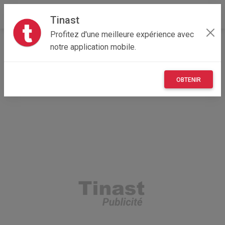
Tinast
Profitez d'une meilleure expérience avec
Accueil
Véhicules
Auvergne-Rhône-Alpes
notre application mobile.
69 - Rhône
Aigueperse 69790
kit complet cache feux 307 cc transparent
OBTENIR