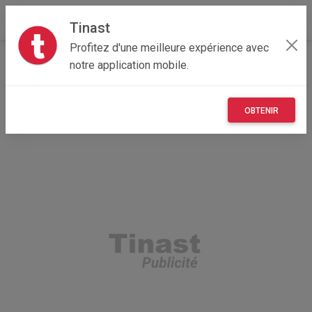
Tinast
Profitez d'une meilleure expérience avec
Accueil
Loisirs
Normandie
76 - Seine-Maritime
notre application mobile.
Bonsecours 76240
Canari mâle et bagué
OBTENIR