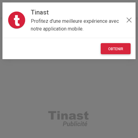
Tinast
Profitez d'une meilleure expérience avec
Accueil
Immobilier
Bourgogne-Franche-Comté
notre application mobile.
90 - Territoire de Belfort
Belfort 90000
Table pliante + 4 chaises pliantes en pin
OBTENIR