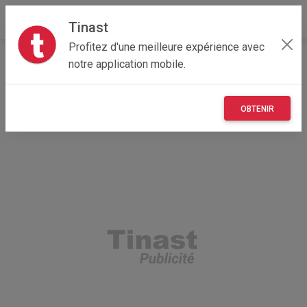
Tinast
Profitez d'une meilleure expérience avec
Accueil
Recherche
Bourgogne-Franche-Comté
notre application mobile.
90 - Territoire de Belfort
Belfort (90000)
OBTENIR