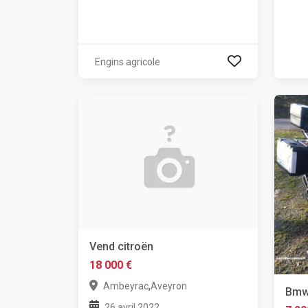
Engins agricole
Vend citroën
18 000 €
,
Ambeyrac
Aveyron
Bmw
26 avril 2022