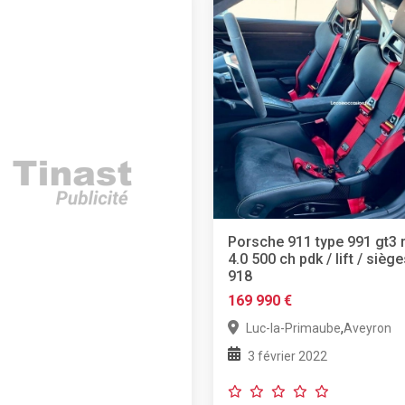
Porsche 911 type 991 gt3 
4.0 500 ch pdk / lift / sièg
918
169 990 €
,
Luc-la-Primaube
Aveyron
3 février 2022