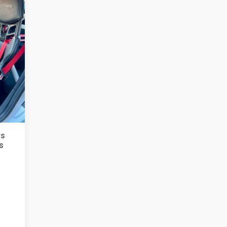
rs
es