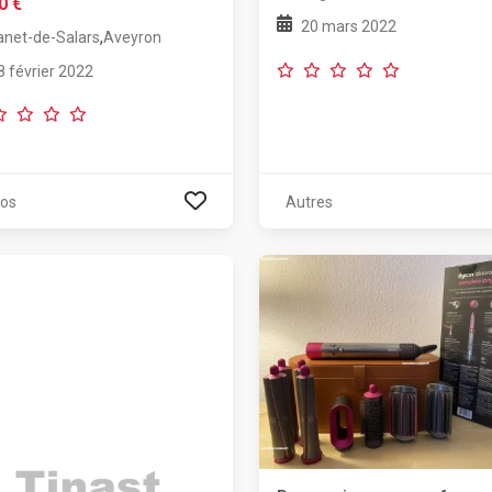
0 €
20 mars 2022
,
anet-de-Salars
Aveyron
8 février 2022
os
Autres