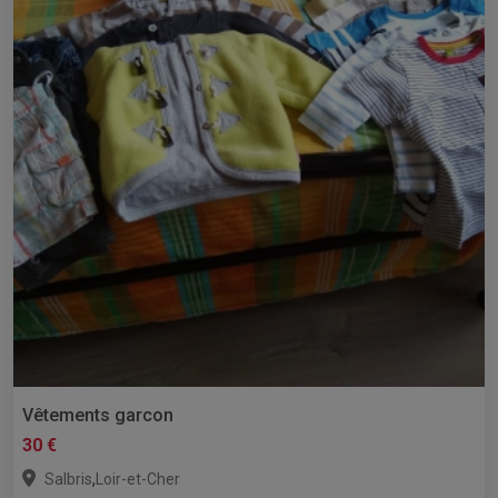
Vêtements garcon
30 €
,
Salbris
Loir-et-Cher