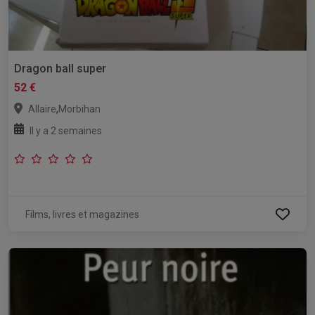
Dragon ball super
52 €
,
Allaire
Morbihan
Il y a 2 semaines
Films, livres et magazines