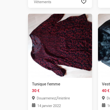
Vêtements
Tunique femme
Ves
30 €
40 €
,
Douarnenez
Finistère
D
14 janvier 2022
1