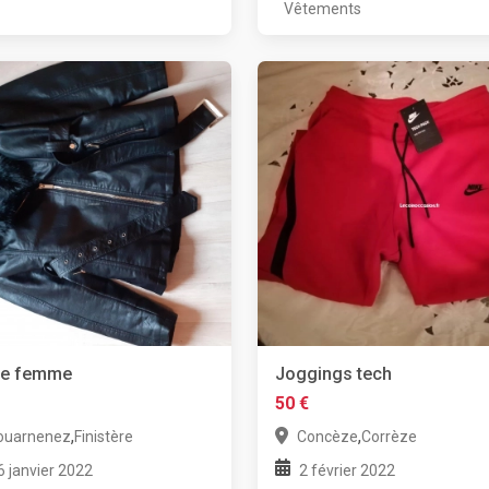
Vêtements
te femme
Joggings tech
50 €
,
,
ouarnenez
Finistère
Concèze
Corrèze
6 janvier 2022
2 février 2022