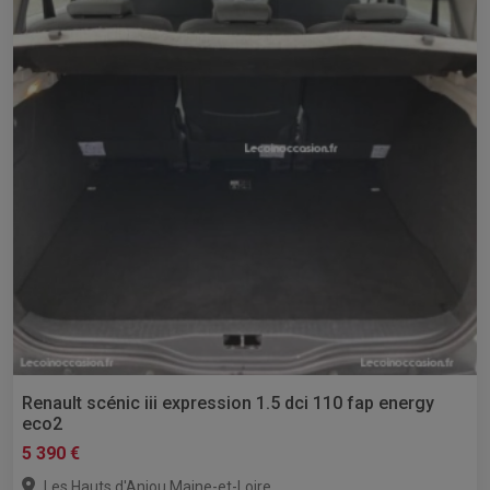
Renault scénic iii expression 1.5 dci 110 fap energy
eco2
5 390 €
,
Les Hauts d'Anjou
Maine-et-Loire