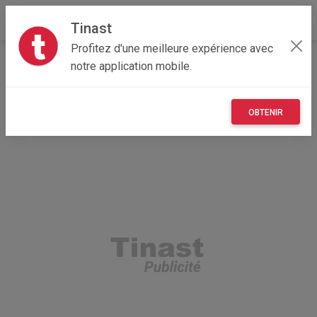
Tinast
Profitez d'une meilleure expérience avec
Accueil
Recherche
Particulier
Bretagne
notre application mobile.
22 - Côtes-d'Armor
Andel (22400)
OBTENIR