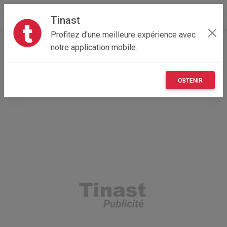
Tinast
Profitez d'une meilleure expérience avec
Accueil
Recherche
Professionnel
notre application mobile.
Centre-Val de Loire
37 - Indre-et-Loire
Ballan-Miré (37510)
OBTENIR