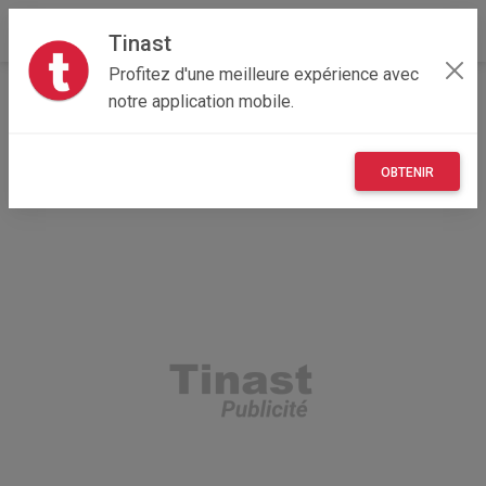
Tinast
Profitez d'une meilleure expérience avec
Accueil
Recherche
Professionnel
Mayotte
notre application mobile.
976 - Mayotte
Pamandzi (97615)
OBTENIR