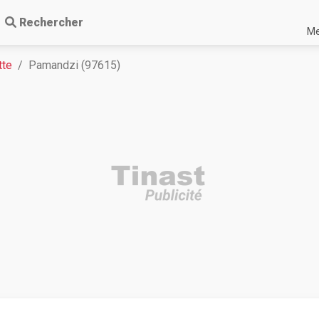
Rechercher
Me
tte
Pamandzi (97615)