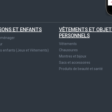
SONS ET ENFANTS
VÊTEMENTS ET OBJET
PERSONNELS
roménager
Vêtements
ur
Chaussures
es enfants (Jeux et Vêtements)
Montres et bijoux
Sacs et accessoires
Produits de beauté et santé