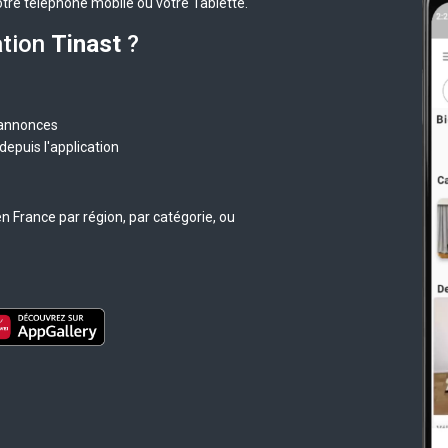
otre téléphone mobile ou votre Tablette.
ation
Tinast
?
 annonces
epuis l'application
n France par région, par catégorie, ou