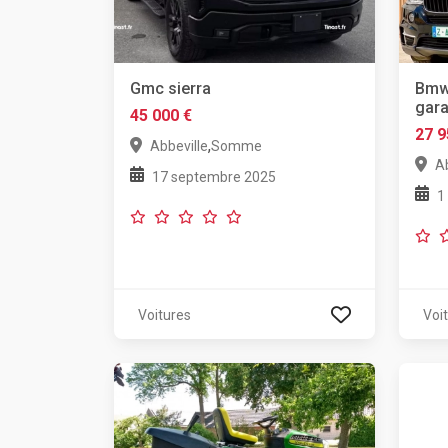
Gmc sierra
Bmw 
gara
45 000 €
27 9
,
Abbeville
Somme
Ab
17 septembre 2025
1
Voitures
Voi