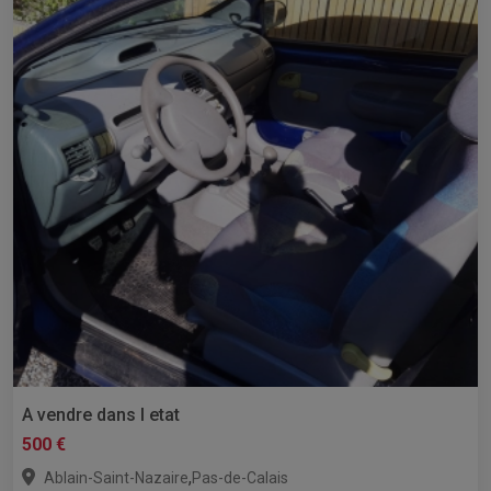
A vendre dans l etat
500 €
,
Ablain-Saint-Nazaire
Pas-de-Calais