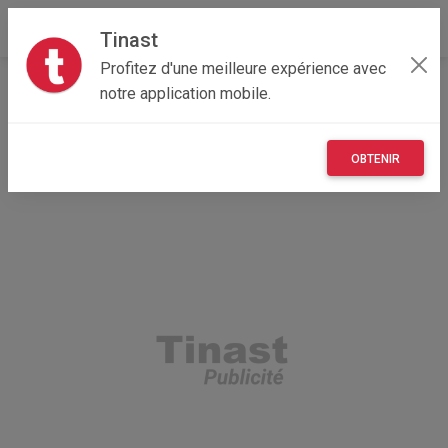
Tinast
Profitez d'une meilleure expérience avec
Accueil
Recherche
Hauts-de-France
notre application mobile.
62 - Pas-de-Calais
Ablain-Saint-Nazaire (62153)
OBTENIR