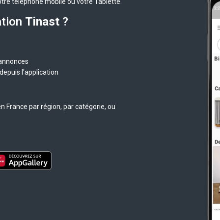
otre téléphone mobile ou votre Tablette.
ation
Tinast
?
 annonces
epuis l'application
n France par région, par catégorie, ou