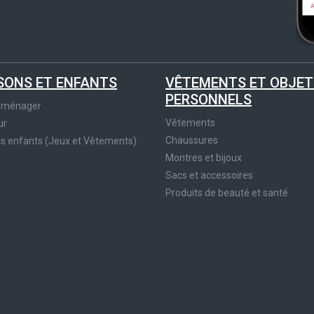
SONS ET ENFANTS
VÊTEMENTS ET OBJET
PERSONNELS
roménager
Vêtements
ur
Chaussures
es enfants (Jeux et Vêtements)
Montres et bijoux
Sacs et accessoires
Produits de beauté et santé