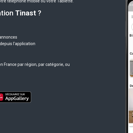
otre téléphone mobile ou votre Tablette.
ation
Tinast
?
 annonces
epuis l'application
n France par région, par catégorie, ou