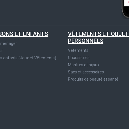
SONS ET ENFANTS
VÊTEMENTS ET OBJET
PERSONNELS
roménager
Vêtements
ur
Chaussures
es enfants (Jeux et Vêtements)
Montres et bijoux
Sacs et accessoires
Produits de beauté et santé