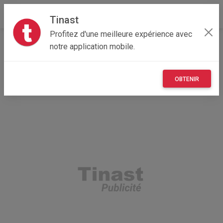
Tinast
Profitez d'une meilleure expérience avec
Accueil
Recherche
Provence-Alpes-Côte d'Azur
notre application mobile.
06 - Alpes-Maritimes
Beausoleil (06240)
OBTENIR