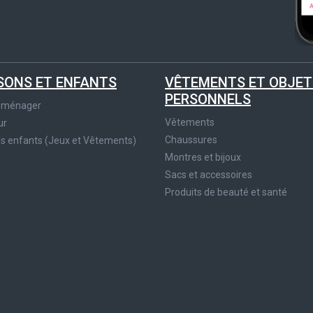
SONS ET ENFANTS
VÊTEMENTS ET OBJET
PERSONNELS
roménager
Vêtements
ur
Chaussures
es enfants (Jeux et Vêtements)
Montres et bijoux
Sacs et accessoires
Produits de beauté et santé