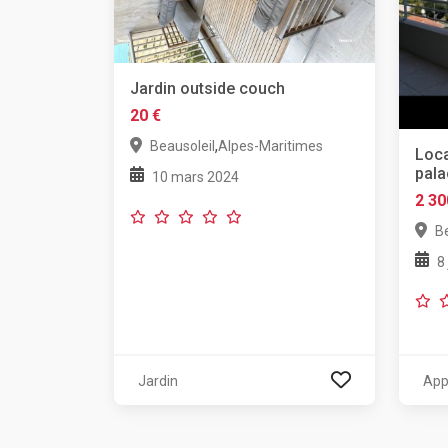
Jardin outside couch
20 €
,
Beausoleil
Alpes-Maritimes
Loca
pala
10 mars 2024
2 30
Be
8
Jardin
App