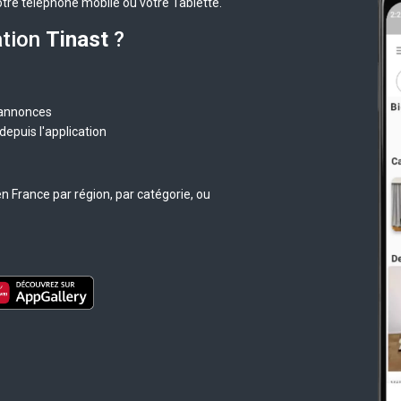
otre téléphone mobile ou votre Tablette.
ation
Tinast
?
 annonces
epuis l'application
n France par région, par catégorie, ou